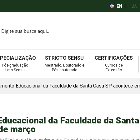
EN
|
SPECIALIZAÇÃO
STRICTO SENSU
CERTIFICAÇÕES
Pós-graduação
Mestrado, Doutorado e
Cursos de
Lato Sensu
Pós-doutorado
Extensão
jamento Educacional da Faculdade da Santa Casa SP acontece e
Educacional da Faculdade da Santa
de março
 do Núcleo de Desenvolvimento Docente e acontecerá presencialme