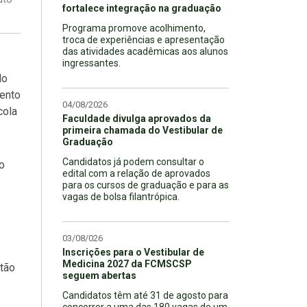
fortalece integração na graduação
Programa promove acolhimento,
troca de experiências e apresentação
das atividades acadêmicas aos alunos
ingressantes.
lo
ento
04/08/2026
cola
Faculdade divulga aprovados da
primeira chamada do Vestibular de
Graduação
Candidatos já podem consultar o
o
edital com a relação de aprovados
para os cursos de graduação e para as
vagas de bolsa filantrópica.
03/08/026
Inscrições para o Vestibular de
Medicina 2027 da FCMSCSP
stão
seguem abertas
Candidatos têm até 31 de agosto para
concorrer a uma das 180 vagas de um