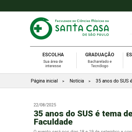
ESCOLHA
GRADUAÇÃO
E
Sua área de
Bacharelado e
interesse
Tecnólogo
Página inicial
Notícia
35 anos do SUS é
>
>
22/08/2025
35 anos do SUS é tema d
Faculdade
O evento será nos dias 18 e 19 de setembro e cont