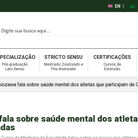
EN
|
SPECIALIZAÇÃO
STRICTO SENSU
CERTIFICAÇÕES
Pós-graduação
Mestrado, Doutorado e
Cursos de
Lato Sensu
Pós-doutorado
Extensão
hiozawa fala sobre saúde mental dos atletas que participam de 
fala sobre saúde mental dos atlet
adas
 Curso de Medicina da Faculdade falou sobre os riscos aos atletas