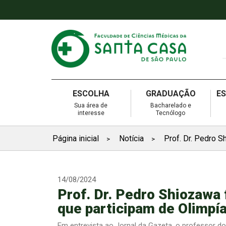
ESCOLHA
GRADUAÇÃO
E
Sua área de
Bacharelado e
interesse
Tecnólogo
Página inicial
Notícia
Prof. Dr. Pedro S
>
>
14/08/2024
Prof. Dr. Pedro Shiozawa 
que participam de Olimpí
Em entrevista ao Jornal da Gazeta, o professor do