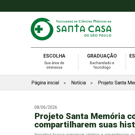
ESCOLHA
GRADUAÇÃO
E
Sua área de
Bacharelado e
interesse
Tecnólogo
Página inicial
Notícia
Projeto Santa Me
>
>
08/06/2026
Projeto Santa Memória co
compartilharem suas hist
Iniciativa busca preservar relatos e experiências