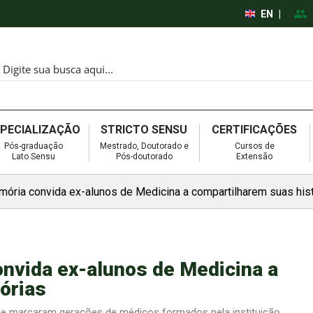
EN
|
SPECIALIZAÇÃO
STRICTO SENSU
CERTIFICAÇÕES
Pós-graduação
Mestrado, Doutorado e
Cursos de
Lato Sensu
Pós-doutorado
Extensão
mória convida ex-alunos de Medicina a compartilharem suas his
nvida ex-alunos de Medicina a
órias
 que marcaram gerações de médicos formados pela instituição