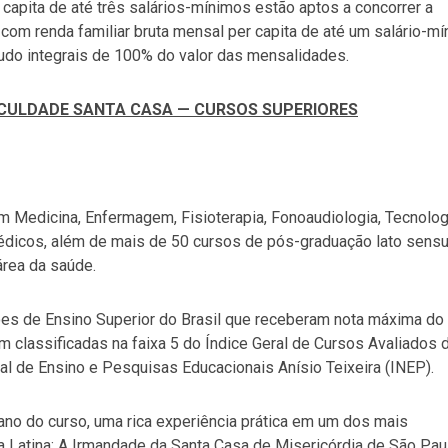
capita de até três salários-mínimos estão aptos a concorrer a
 com renda familiar bruta mensal per capita de até um salário-m
tudo integrais de 100% do valor das mensalidades.
FACULDADE SANTA CASA — CURSOS SUPERIORES
 Medicina, Enfermagem, Fisioterapia, Fonoaudiologia, Tecnolog
dicos, além de mais de 50 cursos de pós-graduação lato sensu
área da saúde.
ições de Ensino Superior do Brasil que receberam nota máxima do
m classificadas na faixa 5 do Índice Geral de Cursos Avaliados 
onal de Ensino e Pesquisas Educacionais Anísio Teixeira (INEP).
o do curso, uma rica experiência prática em um dos mais
 Latina: A Irmandade da Santa Casa de Misericórdia de São Pau