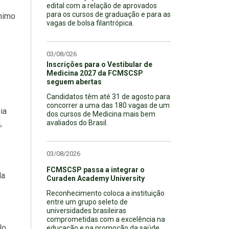
edital com a relação de aprovados
para os cursos de graduação e para as
ínimo
vagas de bolsa filantrópica.
03/08/026
Inscrições para o Vestibular de
Medicina 2027 da FCMSCSP
seguem abertas
Candidatos têm até 31 de agosto para
concorrer a uma das 180 vagas de um
ia
dos cursos de Medicina mais bem
,
avaliados do Brasil.
03/08/2026
FCMSCSP passa a integrar o
da
Curaden Academy University
Reconhecimento coloca a instituição
entre um grupo seleto de
universidades brasileiras
comprometidas com a excelência na
lo,
educação e na promoção da saúde