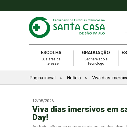
ESCOLHA
GRADUAÇÃO
E
Sua área de
Bacharelado e
interesse
Tecnólogo
Página inicial
Notícia
Viva dias imersiv
>
>
12/05/2026
Viva dias imersivos em sa
Day!
Ao todo, são nove cursos divididos em dois dias d