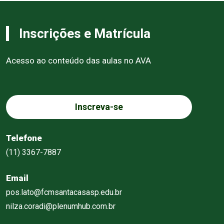
Inscrições e Matrícula
Acesso ao conteúdo das aulas no AVA
Inscreva-se
Telefone
(11) 3367-7887
Email
pos.lato@fcmsantacasasp.edu.br
nilza.coradi@plenumhub.com.br