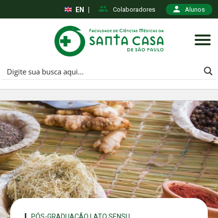
EN
|
Colaboradores
Alunos
PÓS-GRADUAÇÃO LATO SENSU