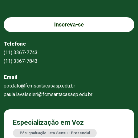
Inscreva-se
Telefone
(11) 3367-7743
(11) 3367-7843
Email
pos.lato@fcmsantacasasp.edu.br
paula.lavaissieri@fcmsantacasasp.edu.br
Especialização em Voz
Pós-graduação Lato Sensu - Presencial