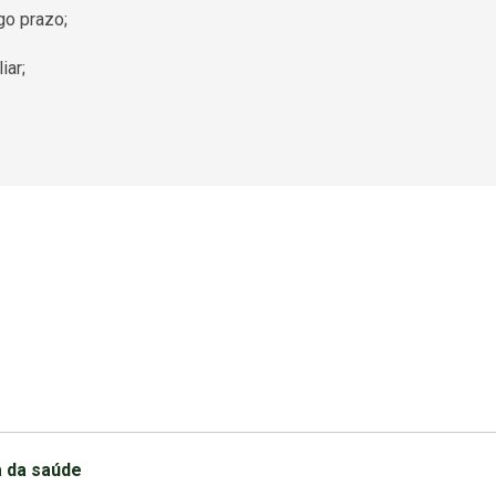
go prazo;
iar;
a da saúde