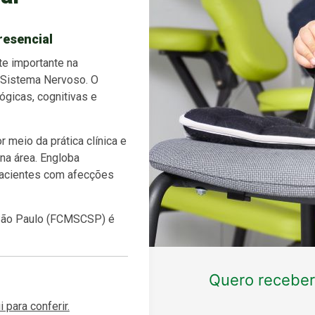
resencial
te importante na
 Sistema Nervoso. O
ógicas, cognitivas e
meio da prática clínica e
na área.
Engloba
 pacientes com afecções
 São Paulo (FCMSCSP) é
i para conferir.