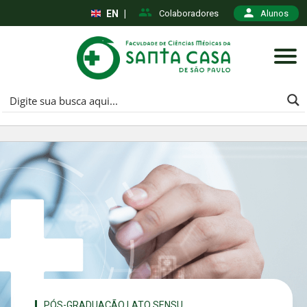
EN
|
Colaboradores
Alunos
PÓS-GRADUAÇÃO LATO SENSU