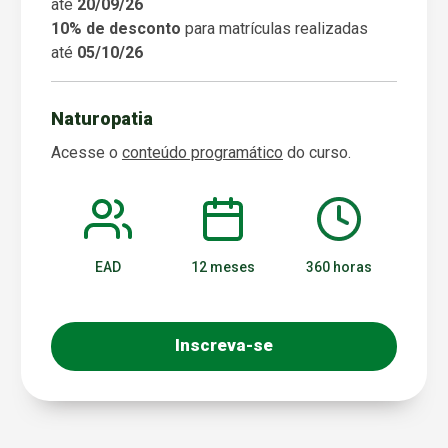
até
20/09/26
10% de desconto
para matrículas realizadas
até
05/10/26
Naturopatia
Acesse o
conteúdo programático
do curso.
EAD
12 meses
360 horas
Inscreva-se