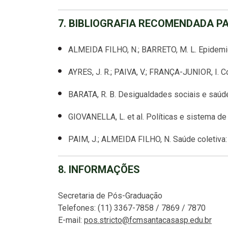
7. BIBLIOGRAFIA RECOMENDADA P
ALMEIDA FILHO, N.; BARRETO, M. L.
Epidemi
AYRES, J. R.; PAIVA, V.; FRANÇA-JUNIOR, I. Co
BARATA, R. B. Desigualdades sociais e saúde
GIOVANELLA, L. et al.
Políticas e sistema de
PAIM, J.; ALMEIDA FILHO, N. Saúde coletiva
8. INFORMAÇÕES
Secretaria de Pós-Graduação
Telefones: (11) 3367-7858 / 7869 / 7870
E-mail:
pos.stricto@fcmsantacasasp.edu.br