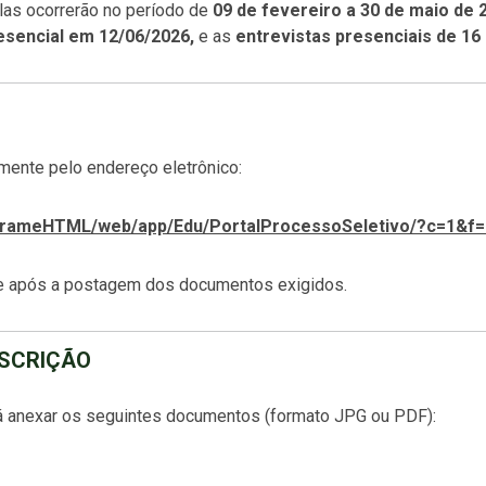
ulas ocorrerão no período de
09 de fevereiro a 30 de maio de 
esencial em 12/06/2026,
e as
entrevistas presenciais de 16 
mente pelo endereço eletrônico:
r/FrameHTML/web/app/Edu/PortalProcessoSeletivo/?c=1&
te após a postagem dos documentos exigidos.
NSCRIÇÃO
rá anexar os seguintes documentos (formato JPG ou PDF):