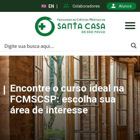
EN
|
Colaboradores
Alunos
Encontre o curso ideal na
FCMSCSP: escolha sua
área de interesse