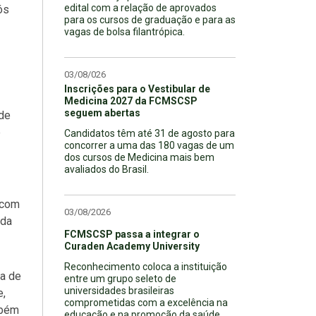
edital com a relação de aprovados
ós
para os cursos de graduação e para as
vagas de bolsa filantrópica.
03/08/026
Inscrições para o Vestibular de
Medicina 2027 da FCMSCSP
seguem abertas
 de
e
Candidatos têm até 31 de agosto para
concorrer a uma das 180 vagas de um
dos cursos de Medicina mais bem
avaliados do Brasil.
 com
03/08/2026
 da
FCMSCSP passa a integrar o
Curaden Academy University
Reconhecimento coloca a instituição
sa de
entre um grupo seleto de
universidades brasileiras
e,
comprometidas com a excelência na
mbém
educação e na promoção da saúde