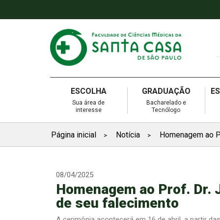
ESCOLHA
GRADUAÇÃO
E
Sua área de
Bacharelado e
interesse
Tecnólogo
Página inicial
Notícia
Homenagem ao Pro
>
>
08/04/2025
Homenagem ao Prof. Dr. 
de seu falecimento
A cerimônia acontecerá em 16 de abril, a partir da