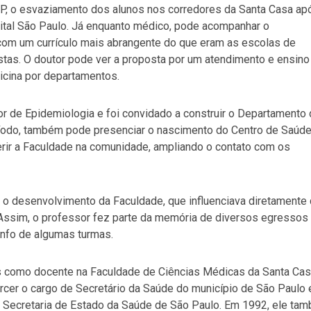
SP, o esvaziamento dos alunos nos corredores da Santa Casa ap
pital São Paulo. Já enquanto médico, pode acompanhar o
com um currículo mais abrangente do que eram as escolas de
tas. O doutor pode ver a proposta por um atendimento e ensino
icina por departamentos.
r de Epidemiologia e foi convidado a construir o Departamento
do, também pode presenciar o nascimento do Centro de Saúd
erir a Faculdade na comunidade, ampliando o contato com os
e o desenvolvimento da Faculdade, que influenciava diretamente
 Assim, o professor fez parte da memória de diversos egressos
nfo de algumas turmas.
es como docente na Faculdade de Ciências Médicas da Santa Ca
rcer o cargo de Secretário da Saúde do município de São Paulo 
a Secretaria de Estado da Saúde de São Paulo. Em 1992, ele ta