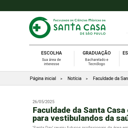
ESCOLHA
GRADUAÇÃO
E
Sua área de
Bacharelado e
interesse
Tecnólogo
Página inicial
Notícia
Faculdade da San
>
>
26/05/2025
Faculdade da Santa Casa 
para vestibulandos da sa
'Santa Day' reuniu futuros profissionais da área 