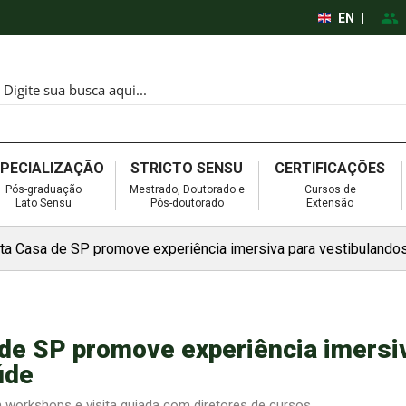
EN
|
SPECIALIZAÇÃO
STRICTO SENSU
CERTIFICAÇÕES
Pós-graduação
Mestrado, Doutorado e
Cursos de
Lato Sensu
Pós-doutorado
Extensão
ta Casa de SP promove experiência imersiva para vestibulando
de SP promove experiência imersi
úde
em workshops e visita guiada com diretores de cursos