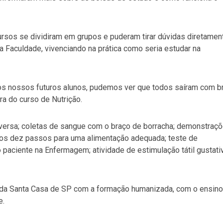
ursos se dividiram em grupos e puderam tirar dúvidas diretamen
 Faculdade, vivenciando na prática como seria estudar na
aos nossos futuros alunos, pudemos ver que todos saíram com br
ora do curso de Nutrição.
versa; coletas de sangue com o braço de borracha; demonstraç
 dos dez passos para uma alimentação adequada; teste de
paciente na Enfermagem; atividade de estimulação tátil gustativ
 da Santa Casa de SP com a formação humanizada, com o ensino
e.