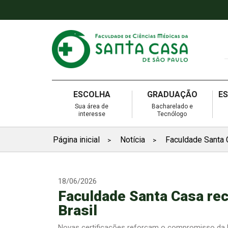
ESCOLHA
GRADUAÇÃO
E
Sua área de
Bacharelado e
interesse
Tecnólogo
Página inicial
Notícia
Faculdade Santa 
>
>
18/06/2026
Faculdade Santa Casa rec
Brasil
Novas certificações reforçam o compromisso da F