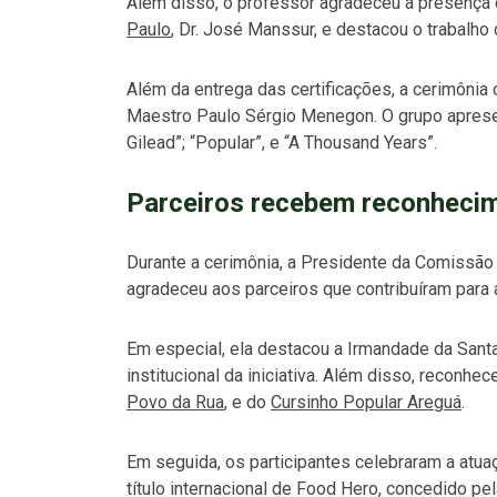
Além disso, o professor agradeceu a presença
Paulo
, Dr. José Manssur, e destacou o trabalho 
Além da entrega das certificações, a cerimôni
Maestro Paulo Sérgio Menegon. O grupo apresen
Gilead”; “Popular”, e “A Thousand Years”.
Parceiros recebem reconheci
Durante a cerimônia, a Presidente da Comissã
agradeceu aos parceiros que contribuíram para a t
Em especial, ela destacou a Irmandade da Sant
institucional da iniciativa. Além disso, reconhe
Povo da Rua
, e do
Cursinho Popular Areguá
.
Em seguida, os participantes celebraram a atua
título internacional de Food Hero, concedido 