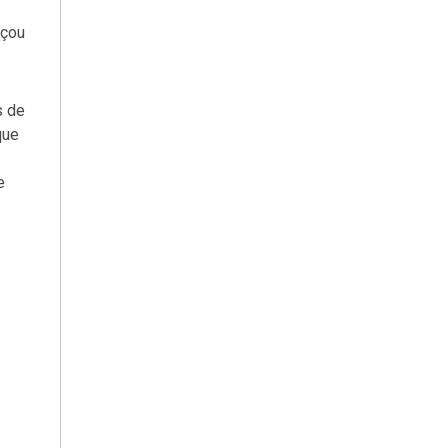
rçou
s de
que
e