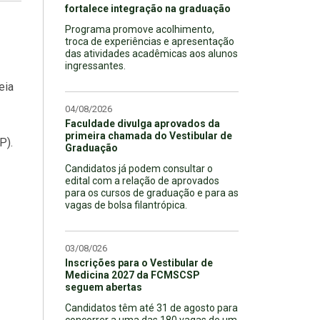
fortalece integração na graduação
Programa promove acolhimento,
troca de experiências e apresentação
das atividades acadêmicas aos alunos
ingressantes.
eia
04/08/2026
Faculdade divulga aprovados da
primeira chamada do Vestibular de
P).
Graduação
Candidatos já podem consultar o
edital com a relação de aprovados
para os cursos de graduação e para as
vagas de bolsa filantrópica.
03/08/026
Inscrições para o Vestibular de
Medicina 2027 da FCMSCSP
seguem abertas
Candidatos têm até 31 de agosto para
concorrer a uma das 180 vagas de um