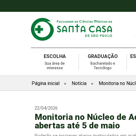
ESCOLHA
GRADUAÇÃO
E
Sua área de
Bacharelado e
interesse
Tecnólogo
Página inicial
Notícia
Monitoria no Núcl
>
>
22/04/2026
Monitoria no Núcleo de Ac
abertas até 5 de maio
Poderão se inscrever alunos matriculados em qual