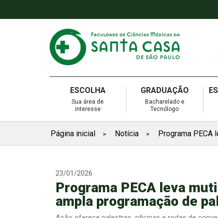
ESCOLHA
GRADUAÇÃO
E
Sua área de
Bacharelado e
interesse
Tecnólogo
Página inicial
Notícia
Programa PECA le
>
>
23/01/2026
Programa PECA leva muti
ampla programação de pal
Ação oferece palestras, oficinas e rodas de co