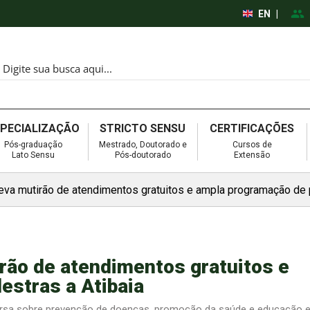
EN
|
SPECIALIZAÇÃO
STRICTO SENSU
CERTIFICAÇÕES
Pós-graduação
Mestrado, Doutorado e
Cursos de
Lato Sensu
Pós-doutorado
Extensão
va mutirão de atendimentos gratuitos e ampla programação de p
rão de atendimentos gratuitos e
estras a Atibaia
nversa sobre prevenção de doenças, promoção da saúde e educação 