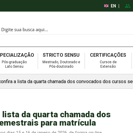
EN
|
SPECIALIZAÇÃO
STRICTO SENSU
CERTIFICAÇÕES
Pós-graduação
Mestrado, Doutorado e
Cursos de
Lato Sensu
Pós-doutorado
Extensão
confira a lista da quarta chamada dos convocados dos cursos se
a lista da quarta chamada dos
emestrais para matrícula
s dias 15 e 16 de janeiro de 2026, de forma on-line