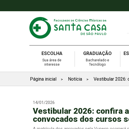
ESCOLHA
GRADUAÇÃO
E
Sua área de
Bacharelado e
interesse
Tecnólogo
Página inicial
Notícia
Vestibular 2026: 
>
>
14/01/2026
Vestibular 2026: confira 
convocados dos cursos s
A matrícula dos aprovados pela Vunesp ocorrerá no