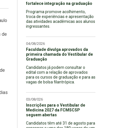
fortalece integração na graduação
Programa promove acolhimento,
troca de experiências e apresentação
aulo
das atividades acadêmicas aos alunos
ingressantes.
s de
04/08/2026
Faculdade divulga aprovados da
primeira chamada do Vestibular de
Graduação
Candidatos já podem consultar o
 de
edital com a relação de aprovados
para os cursos de graduação e para as
vagas de bolsa filantrópica.
dias
03/08/026
Inscrições para o Vestibular de
Medicina 2027 da FCMSCSP
seguem abertas
Candidatos têm até 31 de agosto para
concorrer a uma das 180 vagas de um