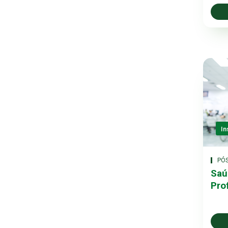
In
PÓ
Saú
Pro