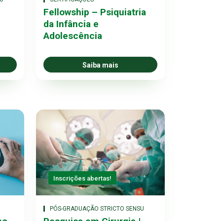
Fellowship – Psiquiatria
da Infância e
Adolescência
Saiba mais
Inscrições abertas!
PÓS-GRADUAÇÃO STRICTO SENSU