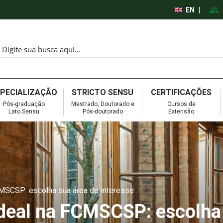
EN
|
SPECIALIZAÇÃO
STRICTO SENSU
CERTIFICAÇÕES
Pós-graduação
Mestrado, Doutorado e
Cursos de
Lato Sensu
Pós-doutorado
Extensão
CMSCSP: escolha sua área de interesse
ideal na FCMSCSP: escolha