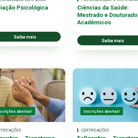
liação Psicológica
Ciências da Saúde:
Mestrado e Doutorado
Acadêmicos
Saiba mais
Saiba mais
scrições abertas!
Inscrições abertas!
TIFICAÇÕES
CERTIFICAÇÕES