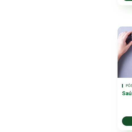
PÓ
Saú