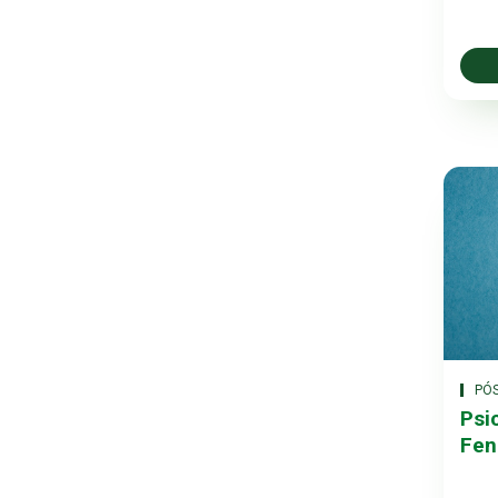
PÓ
Psi
Fen