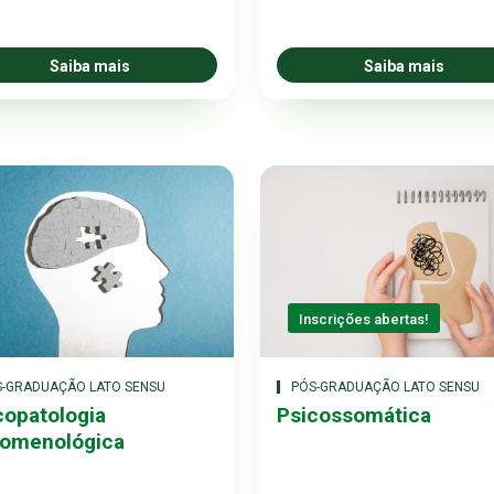
Saiba mais
Saiba mais
Inscrições abertas!
S-GRADUAÇÃO LATO SENSU
PÓS-GRADUAÇÃO LATO SENSU
copatologia
Psicossomática
omenológica