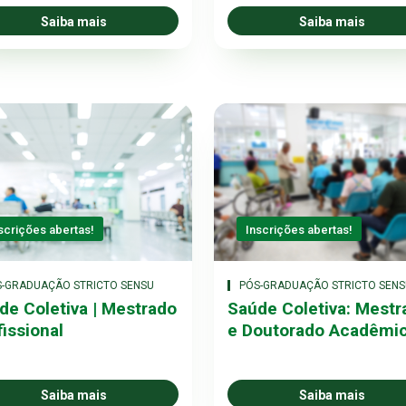
Saiba mais
Saiba mais
scrições abertas!
Inscrições abertas!
S-GRADUAÇÃO STRICTO SENSU
PÓS-GRADUAÇÃO STRICTO SENS
de Coletiva | Mestrado
Saúde Coletiva: Mestr
fissional
e Doutorado Acadêmi
Saiba mais
Saiba mais