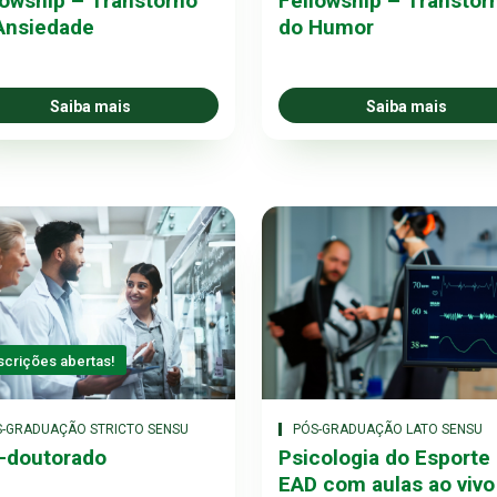
lowship – Transtorno
Fellowship – Transtor
Ansiedade
do Humor
Saiba mais
Saiba mais
scrições abertas!
S-GRADUAÇÃO STRICTO SENSU
PÓS-GRADUAÇÃO LATO SENSU
-doutorado
Psicologia do Esporte
EAD com aulas ao vivo