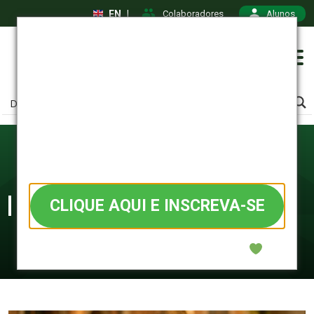
EN
|
Colaboradores
Alunos
Medicina
Vestibular 2027
VAGAS LIMITADAS • inscrições
abertas
Graduação
CLIQUE AQUI E INSCREVA-SE
Confiança que começa na prática.