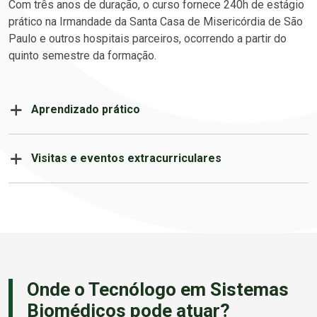
Com três anos de duração, o curso fornece 240h de estágio
prático na Irmandade da Santa Casa de Misericórdia de São
Paulo e outros hospitais parceiros, ocorrendo a partir do
quinto semestre da formação.
Aprendizado prático
Visitas e eventos extracurriculares
Empresas de
consultoria
em
engenharia
clínica
Onde o Tecnólogo em Sistemas
Biomédicos pode atuar?
O profissional