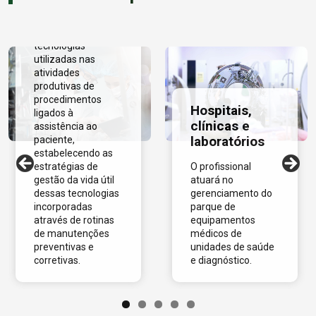
atuará no setor
responsável pela
gestão das
tecnologias
utilizadas nas
atividades
produtivas de
procedimentos
Hospitais,
ligados à
clínicas e
assistência ao
laboratórios
paciente,
estabelecendo as
estratégias de
O profissional
gestão da vida útil
atuará no
dessas tecnologias
gerenciamento do
incorporadas
parque de
através de rotinas
equipamentos
de manutenções
médicos de
preventivas e
unidades de saúde
corretivas.
e diagnóstico.