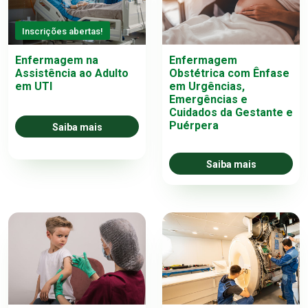
Inscrições abertas!
Enfermagem na
Enfermagem
Assistência ao Adulto
Obstétrica com Ênfase
em UTI
em Urgências,
Emergências e
Cuidados da Gestante e
Puérpera
Saiba mais
Saiba mais