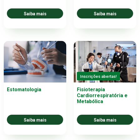
Saiba mais
Saiba mais
Inscrições abertas!
Estomatologia
Fisioterapia
Cardiorrespiratória e
Metabólica
Saiba mais
Saiba mais