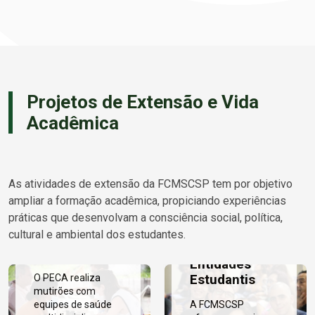
Projetos de Extensão e Vida
Acadêmica
As atividades de extensão da FCMSCSP tem por objetivo
Programa
ampliar a formação acadêmica, propiciando experiências
Expedições
práticas que desenvolvam a consciência social, política,
Científicas e
Ligas
cultural e ambiental dos estudantes.
Assistenciais
Acadêmicas e
(PECA)
Entidades
Estudantis
O PECA realiza
mutirões com
equipes de saúde
A FCMSCSP