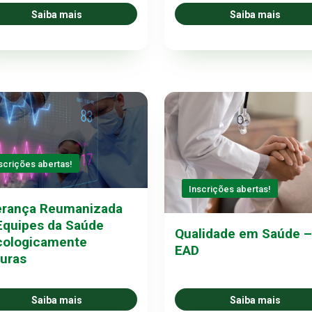
Saiba mais
Saiba mais
scrições abertas!
Inscrições abertas!
erança Reumanizada
Equipes da Saúde
Qualidade em Saúde –
cologicamente
EAD
uras
Saiba mais
Saiba mais