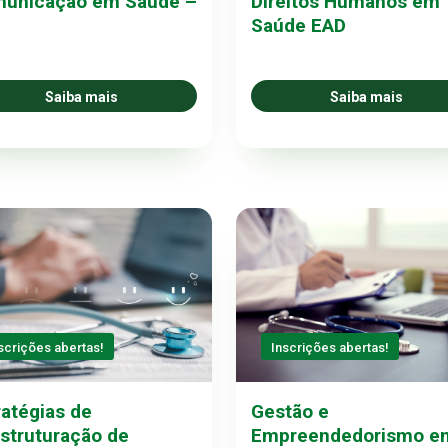
unicação em Saúde –
Direitos Humanos em
D
Saúde EAD
Saiba mais
Saiba mais
scrições abertas!
Inscrições abertas!
ratégias de
Gestão e
struturação de
Empreendedorismo e