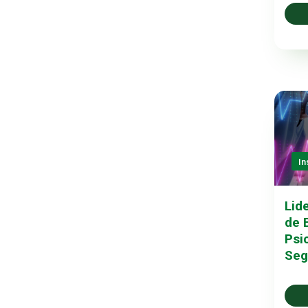
In
Lid
de 
Psi
Seg