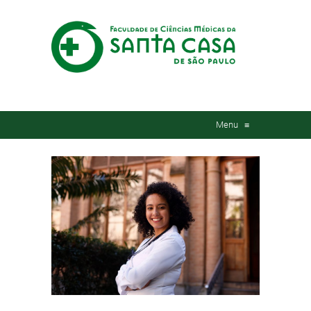
Menu
≡