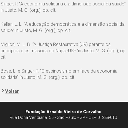
Singer, P. “A economia solidária e a dimensão social da saúde”
in Justo, M. G. (org.), op. cit.
Kelian, L. L. “A educação democrática e a dimensão social da
saúde” in Justo, M. G. (org.), op. cit.
Migliori, M. L. B. “A Justiça Restaurativa (JR) perante os
princípios e as missões do Nupsi-USP”in Justo, M. G. (org.), op.
cit.
Bove, L. e Singer, P. “O espinosismo em face da economia
solidária” in Justo, M. G. (org.), op. cit.
Voltar
Fundação Arnaldo Vieira de Carvalho
Rua Dona Veridiana, 55 - São Paulo - SP - CEP 01238-010