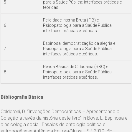
5
para a Saúde Pública: interfaces práticas e
teóricas.
Felicidade Interna Bruta (FIB) e
6
Psicopatologia para a Saúde Pública:
interfaces práticas e teóricas.
Espinosa, democratização da alegria e
7
Psicopatologia para a Saúde Pública:
interfaces práticas e teóricas.
Renda Básica de Cidadania (RBC) e
8
Psicopatologia para a Saúde Pública:
interfaces práticas e teóricas.
Bibliografia Básica
Calderoni, D. “Invenções Democráticas – Apresentando a
Coleção através da história deste livro” in Bove, L. Espinosa e
a psicologia social. Ensaios de ontologia política e
antropogênese.Autêntica Editora/Nupsi-USP, 2010, BH