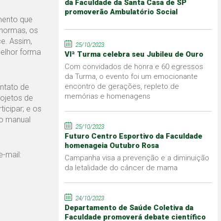
da Faculdade da Santa Casa de SP
promoverão Ambulatório Social
mento que
 normas, os
ce. Assim,
25/10/2023
elhor forma
VIª Turma celebra seu Jubileu de Ouro
Com convidados de honra e 60 egressos
da Turma, o evento foi um emocionante
encontro de gerações, repleto de
ntato de
memórias e homenagens
ojetos de
icipar; e os
 o manual
25/10/2023
Futuro Centro Esportivo da Faculdade
homenageia Outubro Rosa
-mail:
Campanha visa a prevenção e a diminuição
da letalidade do câncer de mama
24/10/2023
Departamento de Saúde Coletiva da
Faculdade promoverá debate científico