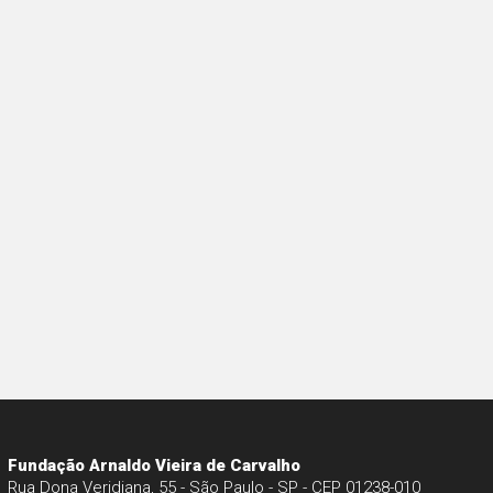
Fundação Arnaldo Vieira de Carvalho
Rua Dona Veridiana, 55 - São Paulo - SP - CEP 01238-010