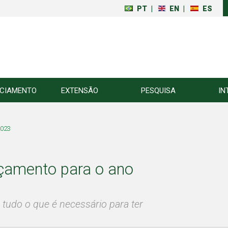
PT
|
EN
|
ES
NCIAMENTO
EXTENSÃO
PESQUISA
IN
2023
nçamento para o ano
tudo o que é necessário para ter