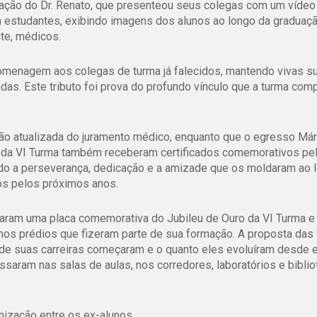
ação do Dr. Renato, que presenteou seus colegas com um vídeo
m estudantes, exibindo imagens dos alunos ao longo da graduaç
nte, médicos.
menagem aos colegas de turma já falecidos, mantendo vivas s
das. Este tributo foi prova do profundo vínculo que a turma comp
ção atualizada do juramento médico, enquanto que o egresso Má
os da VI Turma também receberam certificados comemorativos pe
ndo a perseverança, dedicação e a amizade que os moldaram ao 
os pelos próximos anos.
aram uma placa comemorativa do Jubileu de Ouro da VI Turma e r
os prédios que fizeram parte de sua formação.
A proposta das 
de suas carreiras começaram e o quanto eles evoluíram desde 
saram nas salas de aulas, nos corredores, laboratórios e bibli
zação entre os ex-alunos.