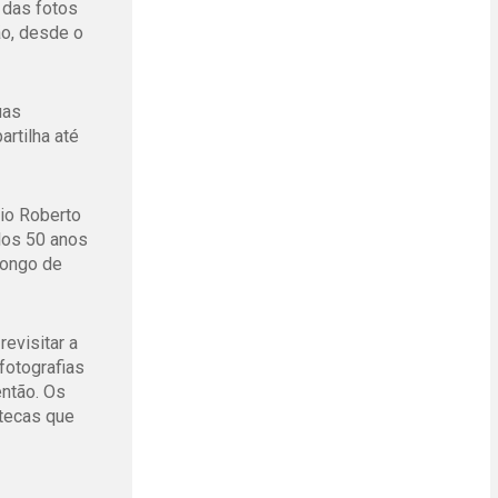
 das fotos
ão, desde o
uas
artilha até
rio Roberto
los 50 anos
longo de
evisitar a
fotografias
então. Os
otecas que