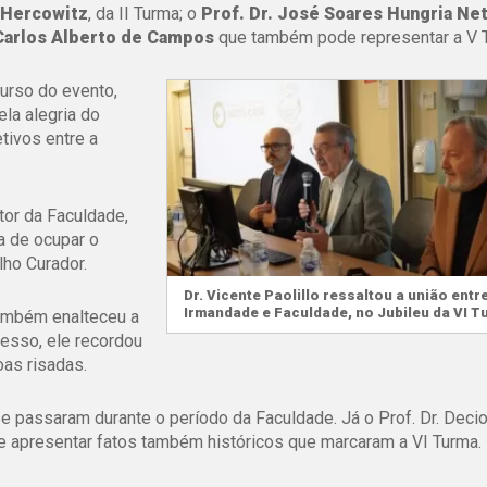
e Hercowitz
, da II Turma; o
Prof. Dr. José Soares Hungria Ne
 Carlos Alberto de Campos
que também pode representar a V 
curso do evento,
la alegria do
tivos entre a
tor da Faculdade,
a de ocupar o
lho Curador.
Dr. Vicente Paolillo ressaltou a união entr
Irmandade e Faculdade, no Jubileu da VI T
ambém enalteceu a
resso, ele recordou
as risadas.
e passaram durante o período da Faculdade. Já o Prof. Dr. Decio
 de apresentar fatos também históricos que marcaram a VI Turma.