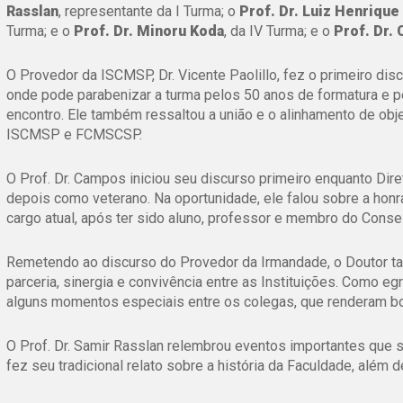
Rasslan
, representante da I Turma; o
Prof. Dr. Luiz Henriqu
Turma; e o
Prof. Dr. Minoru Koda
, da IV Turma; e o
Prof. Dr.
O Provedor da ISCMSP, Dr. Vicente Paolillo, fez o primeiro dis
onde pode parabenizar a turma pelos 50 anos de formatura e pe
encontro. Ele também ressaltou a união e o
alinhamento de obje
ISCMSP e FCMSCSP.
O Prof. Dr. Campos iniciou seu discurso primeiro enquanto Dire
depois como veterano. Na oportunidade, ele falou sobre a honr
cargo atual, após ter sido aluno, professor e membro do Conse
Remetendo ao discurso do Provedor da Irmandade, o Doutor t
parceria, sinergia e convivência entre as Instituições. Como eg
alguns momentos especiais entre os colegas, que renderam bo
O Prof. Dr. Samir Rasslan relembrou eventos importantes que s
fez seu tradicional relato sobre a história da Faculdade, além