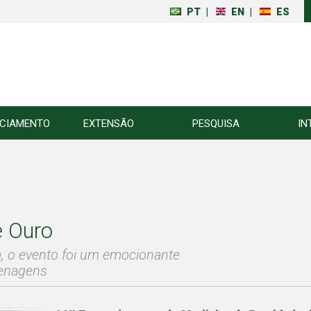
PT
|
EN
|
ES
NCIAMENTO
EXTENSÃO
PESQUISA
IN
e Ouro
 o evento foi um emocionante
menagens