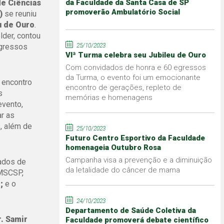
de Ciências
da Faculdade da Santa Casa de SP
promoverão Ambulatório Social
)
se reuniu
u de Ouro
.
lder, contou
egressos
25/10/2023
VIª Turma celebra seu Jubileu de Ouro
Com convidados de honra e 60 egressos
da Turma, o evento foi um emocionante
 encontro
encontro de gerações, repleto de
s
memórias e homenagens
evento,
ar as
, além de
25/10/2023
Futuro Centro Esportivo da Faculdade
homenageia Outubro Rosa
Campanha visa a prevenção e a diminuição
dados de
da letalidade do câncer de mama
CMSCSP,
;
e o
24/10/2023
Departamento de Saúde Coletiva da
r. Samir
Faculdade promoverá debate científico