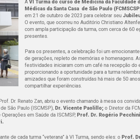
A
VI Turma do curso de Medicina da Faculdade 
Médicas da Santa Casa de São Paulo (FCMSCSP
em 21 de outubro de 2023 para celebrar seu
Jubile
O evento, que ocorreu no Auditório Christiano Altenfe
com ampla participação da turma, com cerca de 60 
presentes.
Para os presentes, a celebração foi um emocionante
de gerações, repleto de memórias e homenagens. A
festividades iniciaram com um café na recepção do 
proporcionando a oportunidade para a turma relembr
amizades que foram construídas há mais de 50 anos
compartilhar experiências.
Prof. Dr. Renato Zan, abriu o evento chamando à mesa os convi
a de São Paulo (ISCMSP),
Dr. Vicente Paolillo;
o Diretor da F
 de Operações em Saúde da ISCMSP,
Prof. Dr. Rogério Pecchini
i.
te de cada turma “veterana” à VI Turma, sendo eles: o
Prof. D