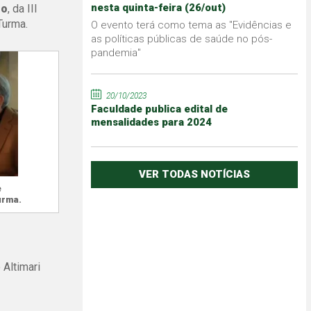
nesta quinta-feira (26/out)
to
, da III
Turma.
O evento terá como tema as "Evidências e
as políticas públicas de saúde no pós-
pandemia"
20/10/2023
Faculdade publica edital de
mensalidades para 2024
VER TODAS NOTÍCIAS
e
urma.
 Altimari