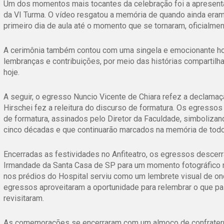
Um dos momentos mais tocantes da celebração foi a apresent
da VI Turma. O vídeo resgatou a memória de quando ainda era
primeiro dia de aula até o momento que se tornaram, oficialme
A cerimônia também contou com uma singela e emocionante ho
lembranças e contribuições, por meio das histórias compartilha
hoje.
A seguir, o egresso Nuncio Vicente de Chiara refez a declama
Hirschei fez a releitura do discurso de formatura. Os egress
de formatura, assinados pelo Diretor da Faculdade, simboliza
cinco décadas e que continuarão marcados na memória de tod
Encerradas as festividades no Anfiteatro, os egressos descerr
Irmandade da Santa Casa de SP para um momento fotográfico n
nos prédios do Hospital serviu como um lembrete visual de on
egressos aproveitaram a oportunidade para relembrar o que pas
revisitaram.
As comemorações se encerraram com um almoço de confraterni