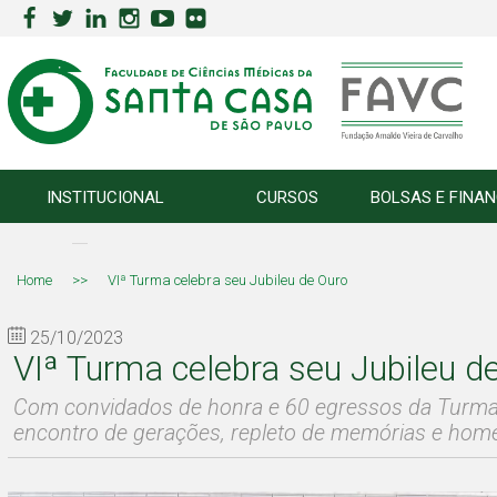
INSTITUCIONAL
CURSOS
BOLSAS E FINA
Home
>>
VIª Turma celebra seu Jubileu de Ouro
25/10/2023
VIª Turma celebra seu Jubileu d
Com convidados de honra e 60 egressos da Turma,
encontro de gerações, repleto de memórias e ho