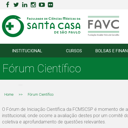
INSTITUCIONAL
CURSOS
BOLSAS E FINA
Fórum Científico
Home
>>
Fórum Científico
O Fórum de Iniciação Científica da FCMSCSP é momento de ap
institucional, onde ocorre a avaliação destes por um comitê d
coletiva e aprofundamento de questões relevantes.