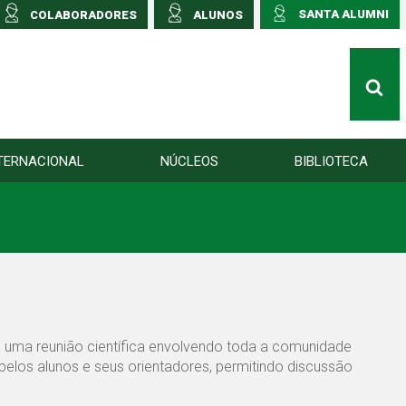
SANTA ALUMNI
COLABORADORES
ALUNOS
TERNACIONAL
NÚCLEOS
BIBLIOTECA
 uma reunião científica envolvendo toda a comunidade
 pelos alunos e seus orientadores, permitindo discussão