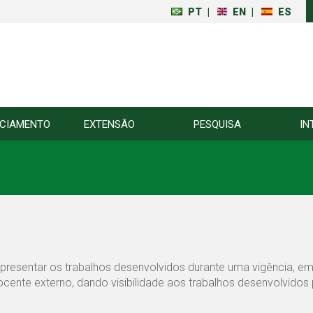
PT
|
EN
|
ES
NCIAMENTO
EXTENSÃO
PESQUISA
IN
resentar os trabalhos desenvolvidos durante uma vigência, em
ocente externo, dando visibilidade aos trabalhos desenvolvidos