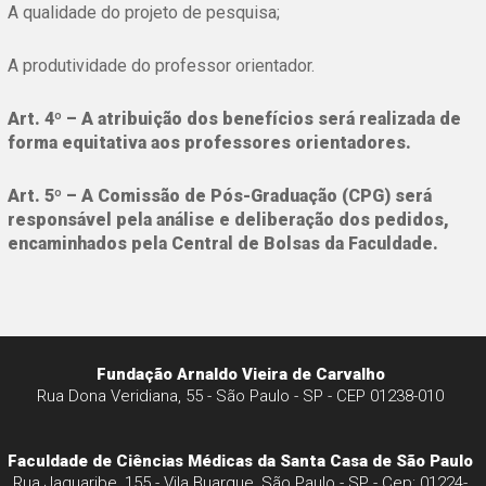
A qualidade do projeto de pesquisa;
A produtividade do professor orientador.
Art. 4º – A atribuição dos benefícios será realizada de
forma equitativa aos professores orientadores.
Art. 5º – A Comissão de Pós-Graduação (CPG) será
responsável pela análise e deliberação dos pedidos,
encaminhados pela Central de Bolsas da Faculdade.
Fundação Arnaldo Vieira de Carvalho
Rua Dona Veridiana, 55 - São Paulo - SP - CEP 01238-010
Faculdade de Ciências Médicas da Santa Casa de São Paulo
Rua Jaguaribe, 155 - Vila Buarque, São Paulo - SP - Cep: 01224-