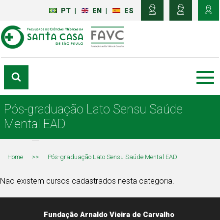
PT
|
EN
|
ES
Pós-graduação Lato Sensu Saúde
Mental EAD
Home
>>
Pós-graduação Lato Sensu Saúde Mental EAD
Não existem cursos cadastrados nesta categoria.
Fundação Arnaldo Vieira de Carvalho