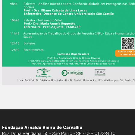
Fundação Arnaldo Vieira de Carvalho
Rua Dona Veridiana, 55 - São Paulo - SP - CEP 01238-010