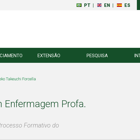
PT
|
EN
|
ES
NCIAMENTO
EXTENSÃO
PESQUISA
IN
ko Takeuchi Forcella
m Enfermagem Profa.
rocesso Formativo do