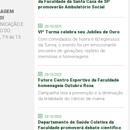
da Faculdade da Santa Casa de SP
promoverão Ambulatório Social
MAGEM
XII
UNICAÇÃO E
25/10/2023
O DO
VIª Turma celebra seu Jubileu de Ouro
 7 h às 13
Com convidados de honra e 60 egressos
da Turma, o evento foi um emocionante
encontro de gerações, repleto de
memórias e homenagens
25/10/2023
Futuro Centro Esportivo da Faculdade
homenageia Outubro Rosa
Campanha visa a prevenção e a diminuição
da letalidade do câncer de mama
24/10/2023
Departamento de Saúde Coletiva da
Faculdade promoverá debate científico