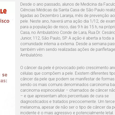
Desde o ano passado, alunos de Medicina da Facul
Ciências Médicas da Santa Casa de São Paulo real
ligadas ao Dezembro Laranja, mês de prevenção ao
pele. Neste ano, haverá uma ação dia 1/12, de exam
para a população de risco, das 9 h às 15 h, na própr
Casa, no Ambulatório Conde de Lara, Rua Dr. Cesári
Junior, 112, São Paulo, SP. A ação é aberta a toda a
comunidade interna a externa. Desde a semana pas
também vêm sendo realizadas ações de panfletag
Ambulatório.
O câncer da pele é provocado pelo crescimento an
células que compõem a pele. Existem diferentes tip
câncer da pele que podem se manifestar de formas d
sendo os mais comuns denominados carcinoma bas
carcinoma espinocelular – chamados de câncer n
– e que apresentam altos percentuais de cura se
diagnosticados e tratados precocemente. Um terceir
melanoma, apesar de não ser o tipo de câncer da p
incidente é o mais agressivo e potencialmente letal.