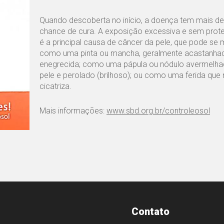
Quando descoberta no início, a doença tem mais d
chance de cura. A exposição excessiva e sem prot
é a principal causa de câncer da pele, que pode se 
como uma pinta ou mancha, geralmente acastanha
enegrecida; como uma pápula ou nódulo avermelha
pele e perolado (brilhoso); ou como uma ferida que
cicatriza.
Mais informações:
www.sbd.org.br/controleosol
Contato