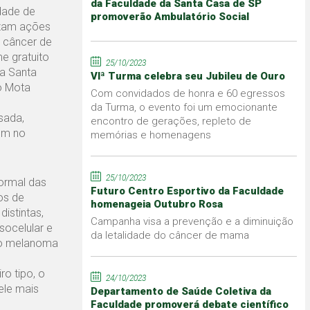
da Faculdade da Santa Casa de SP
dade de
promoverão Ambulatório Social
izam ações
 câncer de
e gratuito
25/10/2023
ia Santa
VIª Turma celebra seu Jubileu de Ouro
o Mota
Com convidados de honra e 60 egressos
da Turma, o evento foi um emocionante
sada,
encontro de gerações, repleto de
em no
memórias e homenagens
25/10/2023
ormal das
Futuro Centro Esportivo da Faculdade
os de
homenageia Outubro Rosa
istintas,
Campanha visa a prevenção e a diminuição
ocelular e
da letalidade do câncer de mama
ão melanoma
o tipo, o
24/10/2023
ele mais
Departamento de Saúde Coletiva da
Faculdade promoverá debate científico