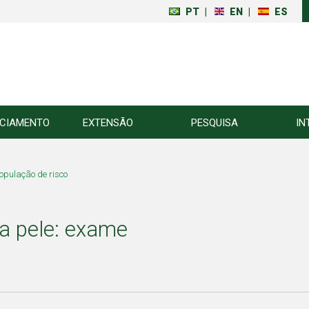
PT
|
EN
|
ES
NCIAMENTO
EXTENSÃO
PESQUISA
IN
população de risco
da pele: exame