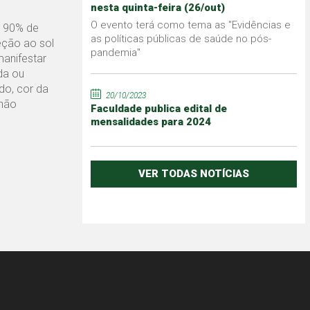
nesta quinta-feira (26/out)
O evento terá como tema as "Evidências e
e 90% de
as políticas públicas de saúde no pós-
eção ao sol
pandemia"
manifestar
da ou
do, cor da
20/10/2023
 não
Faculdade publica edital de
mensalidades para 2024
VER TODAS NOTÍCIAS