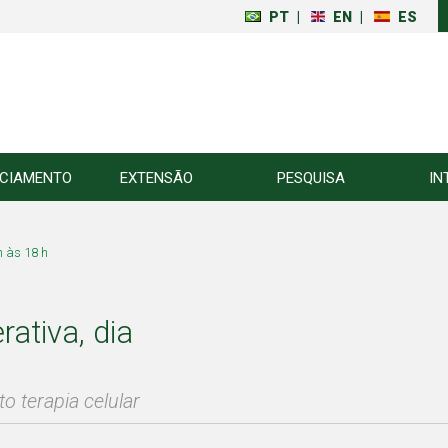
PT
|
EN
|
ES
NCIAMENTO
EXTENSÃO
PESQUISA
IN
h às 18 h
ativa, dia
o terapia celular