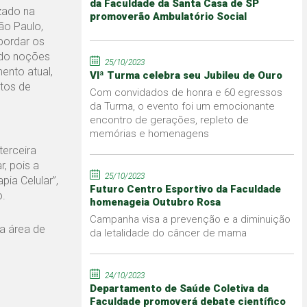
da Faculdade da Santa Casa de SP
izado na
promoverão Ambulatório Social
ão Paulo,
bordar os
indo noções
25/10/2023
ento atual,
VIª Turma celebra seu Jubileu de Ouro
ntos de
Com convidados de honra e 60 egressos
da Turma, o evento foi um emocionante
encontro de gerações, repleto de
memórias e homenagens
terceira
r, pois a
25/10/2023
ia Celular”,
Futuro Centro Esportivo da Faculdade
o.
homenageia Outubro Rosa
Campanha visa a prevenção e a diminuição
da área de
da letalidade do câncer de mama
24/10/2023
Departamento de Saúde Coletiva da
Faculdade promoverá debate científico