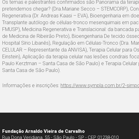
Os temas e palestrantes confirmados são Panorama da terapi
pretendemos chegar? (Dra.Mariane Secco – STEMCORP), Const
Regenerativa (Dr. Andreas Kaasi – EVA), Bioengenharia em doen
Transplante autólogo de células-tronco mesenquimais em pac
FMUSP), Medicina Regenerativa e Translacional: da bancada p
de Medicina de Ribeirão Preto), Bioengenharia De tecido ósse
Hospital Sírio Libanês), Regulação em Células-Tronco (Dra.
CELULAR – Representante da ANVISA), Terapia Celular para Ost
Einstein), Aplicação da terapia celular nas lesões condrais foc
Paulo Kerztman – Santa Casa de São Paulo) e Terapia Celular p
Santa Casa de São Paulo).
Informações e inscrições:
https://www.sympla.com.br/2-simp
Fundação Arnaldo Vieira de Carvalho
Rua Dona Veridiana, 55 - São Paulo - SP - CEP 01238-010