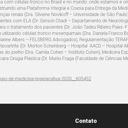
a com células-tronco no Brasil e no mundo: onde estamos e o
ruindo uma Plataforma Integral e Coesa para Entrega da Medi
ças renais (Dra. Silviene Novikoff – Universidade de São Paulo)
ientes com ELA (Dr. Gerson Chadi – Departamento de Neurolog
ara o tratamento dos pacientes (Dr. João Tadeu Ribeiro Paes -
o utilizando células tronco mesenquimais (Dra. Daniela Franco 
 Marianne Albers – FELSBERG Advogados), Regulamentação TERA
eoartrite (Dr. Morton Scheinberg – Hospital AACD – Hospital Al
ais do joelho (Dra. Camila Cohen – Instituto Cohen), Medicina Esp
ara Cirugia Plástica (Dr. Murilo Fraga (Faculdade de Ciências 
osio-de-medicina-regenerativa-2020__605452
Contato