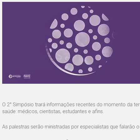
O 2° Simpósio trará informações recentes do momento da terap
saúde: médicos, cientistas, estudantes e afins.
As palestras serão ministradas por especialistas que falarão 