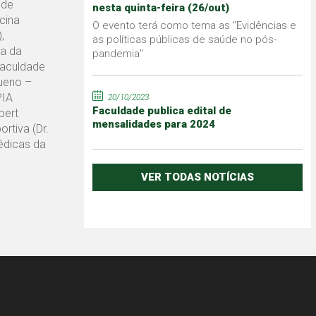
nde
nesta quinta-feira (26/out)
cina
O evento terá como tema as "Evidências e
,
as políticas públicas de saúde no pós-
ia da
pandemia"
Faculdade
Bueno –
PIA
20/10/2023
Faculdade publica edital de
bert
mensalidades para 2024
ortiva (Dr.
Médicas da
VER TODAS NOTÍCIAS