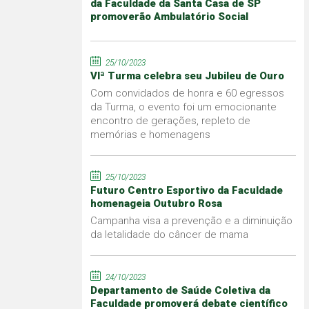
da Faculdade da Santa Casa de SP
promoverão Ambulatório Social
25/10/2023
VIª Turma celebra seu Jubileu de Ouro
Com convidados de honra e 60 egressos
da Turma, o evento foi um emocionante
encontro de gerações, repleto de
memórias e homenagens
25/10/2023
Futuro Centro Esportivo da Faculdade
homenageia Outubro Rosa
Campanha visa a prevenção e a diminuição
da letalidade do câncer de mama
24/10/2023
Departamento de Saúde Coletiva da
Faculdade promoverá debate científico