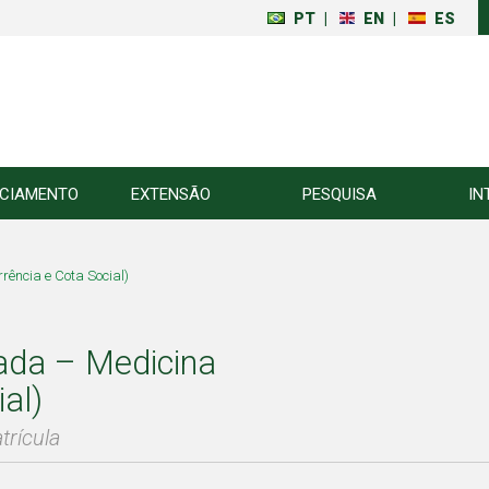
PT
|
EN
|
ES
NCIAMENTO
EXTENSÃO
PESQUISA
IN
ência e Cota Social)
ada – Medicina
ial)
trícula