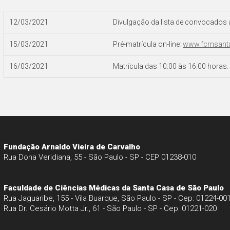
12/03/2021
Divulgação da lista de convocados a
15/03/2021
Pré-matrícula on-line
:
www.fcmsanta
16/03/2021
Matrícula das 10:00 às 16:00 horas.
Fundação Arnaldo Vieira de Carvalho
Rua Dona Veridiana, 55 - São Paulo - SP - CEP 01238-010
Faculdade de Ciências Médicas da Santa Casa de São Paulo
Rua Jaguaribe, 155 - Vila Buarque, São Paulo - SP - Cep: 01224-00
Rua Dr. Cesário Motta Jr., 61 - São Paulo - SP - Cep: 01221-020