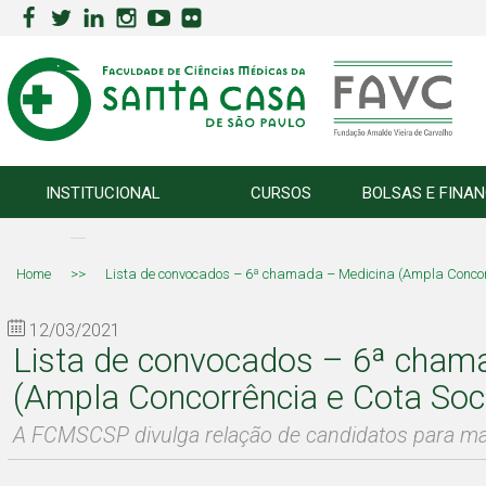
INSTITUCIONAL
CURSOS
BOLSAS E FINA
Home
>>
Lista de convocados – 6ª chamada – Medicina (Ampla Concorr
12/03/2021
Lista de convocados – 6ª cham
(Ampla Concorrência e Cota Soc
A FCMSCSP divulga relação de candidatos para ma