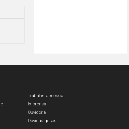
Trabalhe conosco
 e
Imprensa
Ouvidoria
Dúvidas gerais