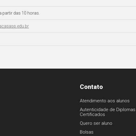
 partir das 10 horas.
casasp.edu.br
Contato
Atendimento aos alunos
Autenticidade de Diplomas
Certificados
1
Quero ser aluno
Bolsas