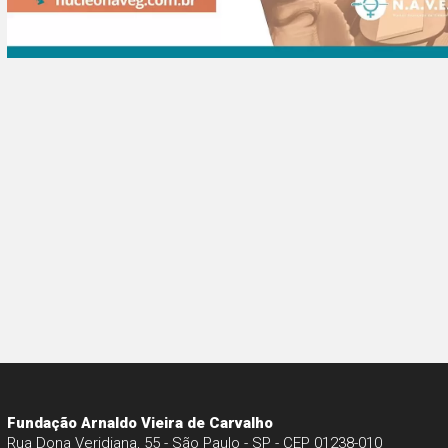
Fundação Arnaldo Vieira de Carvalho
Rua Dona Veridiana, 55 - São Paulo - SP - CEP 01238-010