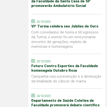
da Faculdade da Santa Casa de SP
promoverão Ambulatório Social
25/10/2023
VIª Turma celebra seu Jubileu de Ouro
Com convidados de honra e 60 egressos
da Turma, o evento foi um emocionante
encontro de gerações, repleto de
memórias e homenagens
25/10/2023
Futuro Centro Esportivo da Faculdade
homenageia Outubro Rosa
Campanha visa a prevenção e a diminuição
da letalidade do câncer de mama
24/10/2023
Departamento de Saúde Coletiva da
Faculdade promoverá debate científico