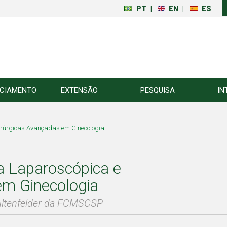
PT
|
EN
|
ES
NCIAMENTO
EXTENSÃO
PESQUISA
IN
Cirúrgicas Avançadas em Ginecologia
a Laparoscópica e
em Ginecologia
 Altenfelder da FCMSCSP