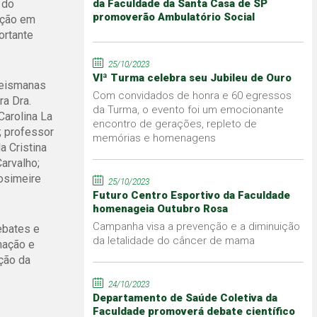
 do
da Faculdade da Santa Casa de SP
promoverão Ambulatório Social
ação em
ortante
25/10/2023
VIª Turma celebra seu Jubileu de Ouro
Keismanas
Com convidados de honra e 60 egressos
ra Dra.
da Turma, o evento foi um emocionante
Carolina La
encontro de gerações, repleto de
; professor
memórias e homenagens
a Cristina
arvalho;
osimeire
25/10/2023
Futuro Centro Esportivo da Faculdade
homenageia Outubro Rosa
Campanha visa a prevenção e a diminuição
ebates e
da letalidade do câncer de mama
mação e
ção da
24/10/2023
Departamento de Saúde Coletiva da
Faculdade promoverá debate científico