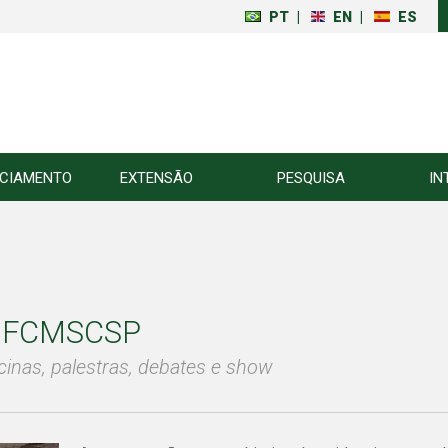
PT
|
EN
|
ES
NCIAMENTO
EXTENSÃO
PESQUISA
IN
a FCMSCSP
inas, palestras, debates e show