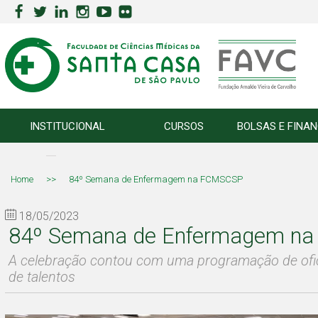
INSTITUCIONAL
CURSOS
BOLSAS E FINA
Home
>>
84º Semana de Enfermagem na FCMSCSP
18/05/2023
84º Semana de Enfermagem n
A celebração contou com uma programação de ofic
de talentos