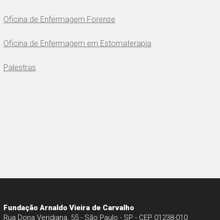
Oficina de Enfermagem Forense
Oficina de Enfermagem em Estomaterapia
Palestras
Fundação Arnaldo Vieira de Carvalho
Rua Dona Veridiana, 55 - São Paulo - SP - CEP 01238-010