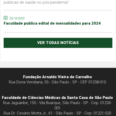
públicas de saúde no pós-pandemia"
20/10/2023
Faculdade publica edital de mensalidades para 2024
VER TODAS NOTÍCIAS
Fundação Arnaldo Vieira de Carvalho
Rua Dona Veridiana, 55 - São Paulo - SP - CEP 01238-010
Faculdade de Ciências Médicas da Santa Casa de São Paulo
Rua Jaguaribe, 155 - Vila Buarque, São Paulo - SP - Cep: 01224-
001
Rua Dr. Cesário Motta Jr., 61 - São Paulo - SP - Cep: 01221-020