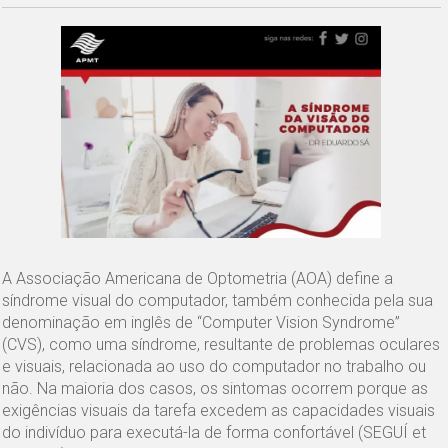
A Associação Americana de Optometria (AOA) define a
síndrome visual do computador, também conhecida pela sua
denominação em inglês de “Computer Vision Syndrome”
(CVS), como uma síndrome, resultante de problemas oculares
e visuais, relacionada ao uso do computador no trabalho ou
não. Na maioria dos casos, os sintomas ocorrem porque as
exigências visuais da tarefa excedem as capacidades visuais
do indivíduo para executá-la de forma confortável (SEGUÍ et