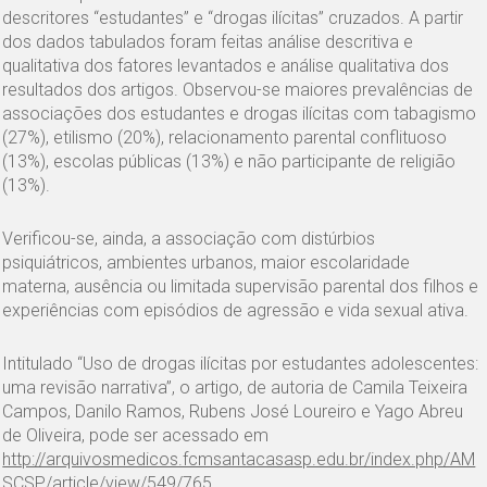
descritores “estudantes” e “drogas ilícitas” cruzados. A partir
dos dados tabulados foram feitas análise descritiva e
qualitativa dos fatores levantados e análise qualitativa dos
resultados dos artigos. Observou-se maiores prevalências de
associações dos estudantes e drogas ilícitas com tabagismo
(27%), etilismo (20%), relacionamento parental conflituoso
(13%), escolas públicas (13%) e não participante de religião
(13%).
Verificou-se, ainda, a associação com distúrbios
psiquiátricos, ambientes urbanos, maior escolaridade
materna, ausência ou limitada supervisão parental dos filhos e
experiências com episódios de agressão e vida sexual ativa.
Intitulado “Uso de drogas ilícitas por estudantes adolescentes:
uma revisão narrativa”, o artigo, de autoria de Camila Teixeira
Campos, Danilo Ramos, Rubens José Loureiro e Yago Abreu
de Oliveira, pode ser acessado em
http://arquivosmedicos.fcmsantacasasp.edu.br/index.php/AM
SCSP/article/view/549/765