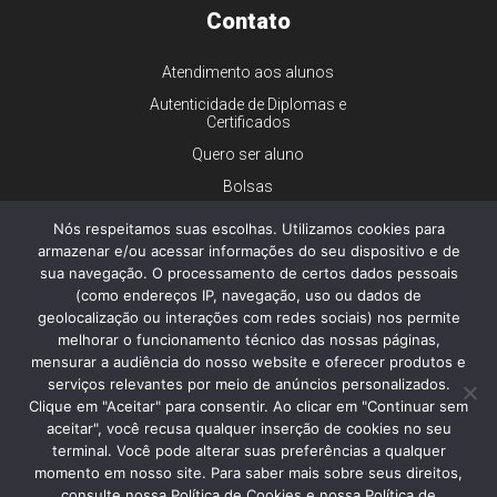
Contato
Atendimento aos alunos
Autenticidade de Diplomas e
Certificados
Quero ser aluno
Bolsas
Financiamento
Nós respeitamos suas escolhas. Utilizamos cookies para
Trabalhe conosco
armazenar e/ou acessar informações do seu dispositivo e de
sua navegação. O processamento de certos dados pessoais
Imprensa
(como endereços IP, navegação, uso ou dados de
Ouvidoria
geolocalização ou interações com redes sociais) nos permite
melhorar o funcionamento técnico das nossas páginas,
Dúvidas gerais
mensurar a audiência do nosso website e oferecer produtos e
serviços relevantes por meio de anúncios personalizados.
Clique em "Aceitar" para consentir. Ao clicar em "Continuar sem
aceitar", você recusa qualquer inserção de cookies no seu
© 2026 - Faculdade de Ciências Médicas da Santa Casa de São
Paulo - Todos os direitos reservados.
terminal. Você pode alterar suas preferências a qualquer
Política de Privacidade e Cookies
momento em nosso site. Para saber mais sobre seus direitos,
consulte nossa Política de Cookies e nossa Política de