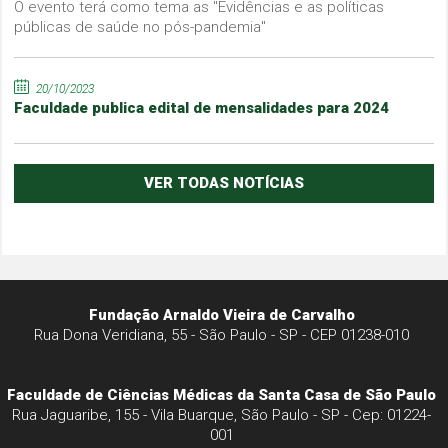
O evento terá como tema as "Evidências e as políticas
públicas de saúde no pós-pandemia"
20/10/2023
Faculdade publica edital de mensalidades para 2024
VER TODAS NOTÍCIAS
Fundação Arnaldo Vieira de Carvalho
Rua Dona Veridiana, 55 - São Paulo - SP - CEP 01238-010
Faculdade de Ciências Médicas da Santa Casa de São Paulo
Rua Jaguaribe, 155 - Vila Buarque, São Paulo - SP - Cep: 01224-
001