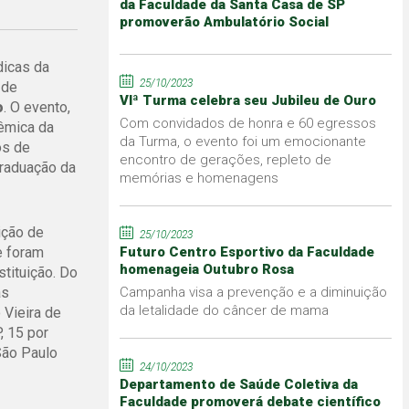
da Faculdade da Santa Casa de SP
promoverão Ambulatório Social
dicas da
25/10/2023
 de
VIª Turma celebra seu Jubileu de Ouro
o
. O evento,
Com convidados de honra e 60 egressos
dêmica da
da Turma, o evento foi um emocionante
os de
encontro de gerações, repleto de
graduação da
memórias e homenagens
ição de
25/10/2023
e foram
Futuro Centro Esportivo da Faculdade
homenageia Outubro Rosa
tituição. Do
as
Campanha visa a prevenção e a diminuição
da letalidade do câncer de mama
Vieira de
, 15 por
São Paulo
24/10/2023
Departamento de Saúde Coletiva da
Faculdade promoverá debate científico