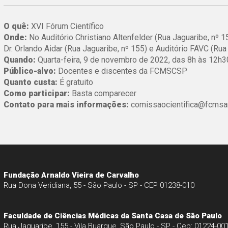
O quê:
XVI Fórum Científico
Onde:
No Auditório Christiano Altenfelder (Rua Jaguaribe, nº 155
Dr. Orlando Aidar (Rua Jaguaribe, nº 155) e Auditório FAVC (Rua
Quando:
Quarta-feira, 9 de novembro de 2022, das 8h às 12h3
Público-alvo:
Docentes e discentes da FCMSCSP
Quanto custa:
É gratuito
Como participar:
Basta comparecer
Contato para mais informações:
comissaocientifica@fcmsan
Fundação Arnaldo Vieira de Carvalho
Rua Dona Veridiana, 55 - São Paulo - SP - CEP 01238-010
Faculdade de Ciências Médicas da Santa Casa de São Paulo
Rua Jaguaribe, 155 - Vila Buarque, São Paulo - SP - Cep: 01224-00