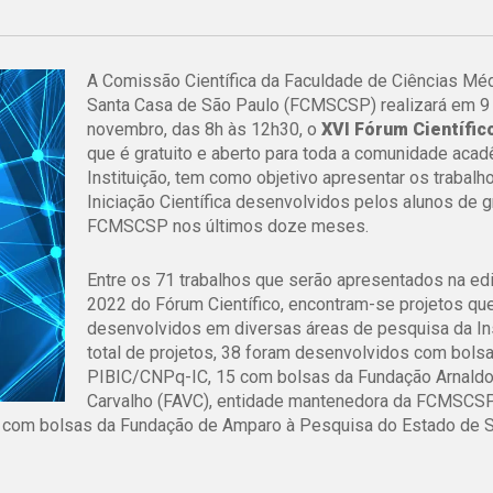
A Comissão Científica da Faculdade de Ciências Mé
Santa Casa de São Paulo (FCMSCSP) realizará em 9
novembro, das 8h às 12h30, o
XVI Fórum Científic
que é gratuito e aberto para toda a comunidade aca
Instituição, tem como objetivo apresentar os trabalh
Iniciação Científica desenvolvidos pelos alunos de 
FCMSCSP nos últimos doze meses.
Entre os 71 trabalhos que serão apresentados na ed
2022 do Fórum Científico, encontram-se projetos qu
desenvolvidos em diversas áreas de pesquisa da Ins
total de projetos, 38 foram desenvolvidos com bols
PIBIC/CNPq-IC, 15 com bolsas da Fundação Arnaldo 
Carvalho (FAVC), entidade mantenedora da FCMSCSP
03 com bolsas da Fundação de Amparo à Pesquisa do Estado de 