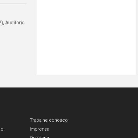
), Auditório
Trabalhe conosco
 e
Imprensa
Ouvidoria