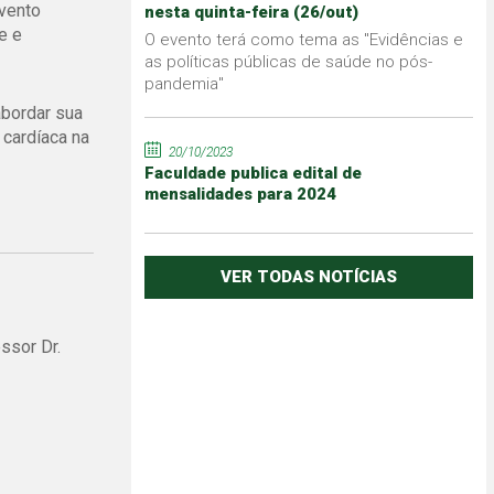
vento
nesta quinta-feira (26/out)
e e
O evento terá como tema as "Evidências e
as políticas públicas de saúde no pós-
pandemia"
abordar sua
 cardíaca na
20/10/2023
Faculdade publica edital de
mensalidades para 2024
VER TODAS NOTÍCIAS
ssor Dr.