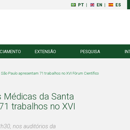
PT
|
EN
|
ES
NCIAMENTO
EXTENSÃO
PESQUISA
IN
São Paulo apresentam 71 trabalhos no XVI Fórum Científico
s Médicas da Santa
1 trabalhos no XVI
h30, nos auditórios da