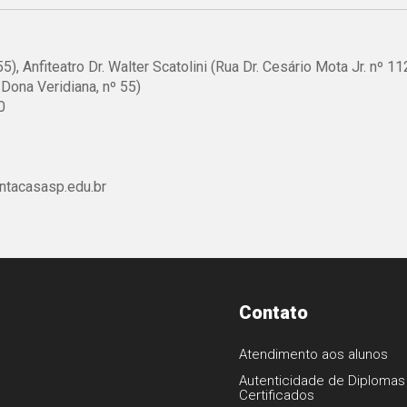
), Anfiteatro Dr. Walter Scatolini (Rua Dr. Cesário Mota Jr. nº 112
 Dona Veridiana, nº 55)
0
tacasasp.edu.br
Contato
Atendimento aos alunos
Autenticidade de Diplomas
Certificados
1