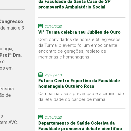
da Faculdade da Santa Casa de SP
promoverão Ambulatório Social
 Congresso
25/10/2023
 de maio e 3
VIª Turma celebra seu Jubileu de Ouro
Com convidados de honra e 60 egressos
da Turma, o evento foi um emocionante
ologia,
encontro de gerações, repleto de
Profª Dra.
memórias e homenagens
o e
ios em
25/10/2023
Futuro Centro Esportivo da Faculdade
homenageia Outubro Rosa
fessora
Campanha visa a prevenção e a diminuição
ção de
da letalidade do câncer de mama
Os
24/10/2023
ntem AVC.
Departamento de Saúde Coletiva da
Faculdade promoverá debate científico