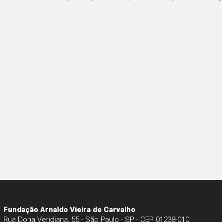
Fundação Arnaldo Vieira de Carvalho
Rua Dona Veridiana, 55 - São Paulo - SP - CEP 01238-010