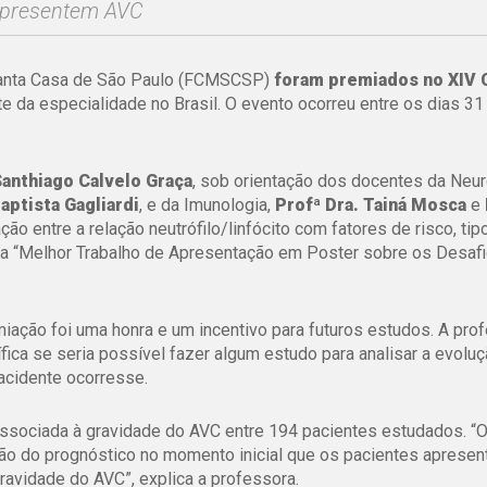
 apresentem AVC
Santa Casa de São Paulo (FCMSCSP)
foram premiados no XIV
e da especialidade no Brasil. O evento ocorreu entre os dias 31
Santhiago Calvelo Graça
, sob orientação dos docentes da Neur
Baptista Gagliardi
, e da Imunologia,
Profª Dra. Tainá Mosca
e
ção entre a relação neutrófilo/linfócito com fatores de risco, tip
ia “Melhor Trabalho de Apresentação em Poster sobre os Desaf
iação foi uma honra e um incentivo para futuros estudos. A pro
fica se seria possível fazer algum estudo para analisar a evolu
 acidente ocorresse.
e associada à gravidade do AVC entre 194 pacientes estudados. “
ção do prognóstico no momento inicial que os pacientes aprese
ravidade do AVC”, explica a professora.