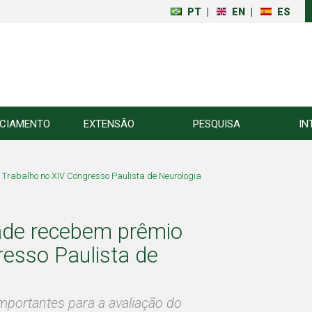
PT
|
EN
|
ES
NCIAMENTO
EXTENSÃO
PESQUISA
IN
 Trabalho no XIV Congresso Paulista de Neurologia
dade recebem prêmio
resso Paulista de
portantes para a avaliação do