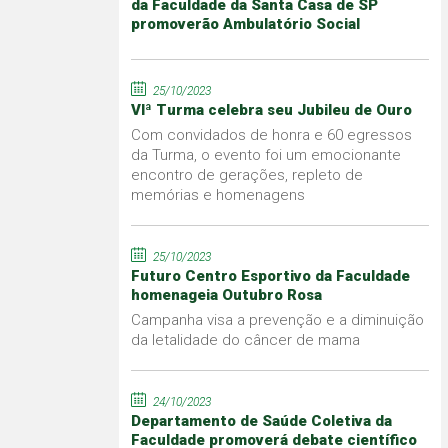
da Faculdade da Santa Casa de SP
promoverão Ambulatório Social
25/10/2023
VIª Turma celebra seu Jubileu de Ouro
Com convidados de honra e 60 egressos
da Turma, o evento foi um emocionante
encontro de gerações, repleto de
memórias e homenagens
25/10/2023
Futuro Centro Esportivo da Faculdade
homenageia Outubro Rosa
Campanha visa a prevenção e a diminuição
da letalidade do câncer de mama
24/10/2023
Departamento de Saúde Coletiva da
Faculdade promoverá debate científico