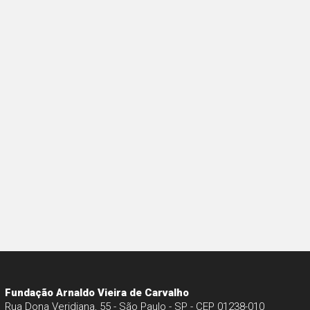
Fundação Arnaldo Vieira de Carvalho
Rua Dona Veridiana, 55 - São Paulo - SP - CEP 01238-010