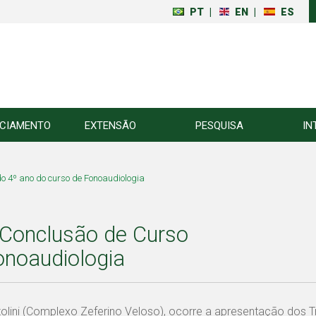
PT
|
EN
|
ES
NCIAMENTO
EXTENSÃO
PESQUISA
IN
o 4º ano do curso de Fonoaudiologia
 Conclusão de Curso
onoaudiologia
Scatolini (Complexo Zeferino Veloso), ocorre a apresentação dos 