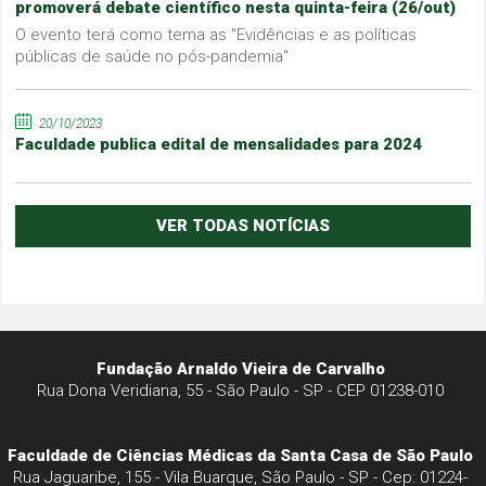
promoverá debate científico nesta quinta-feira (26/out)
O evento terá como tema as "Evidências e as políticas
públicas de saúde no pós-pandemia"
20/10/2023
Faculdade publica edital de mensalidades para 2024
VER TODAS NOTÍCIAS
Fundação Arnaldo Vieira de Carvalho
Rua Dona Veridiana, 55 - São Paulo - SP - CEP 01238-010
Faculdade de Ciências Médicas da Santa Casa de São Paulo
Rua Jaguaribe, 155 - Vila Buarque, São Paulo - SP - Cep: 01224-