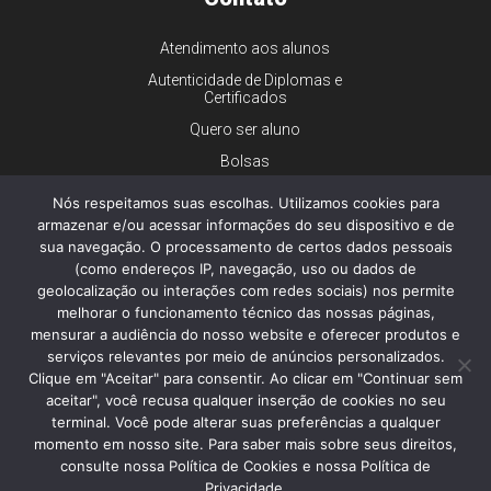
Atendimento aos alunos
Autenticidade de Diplomas e
Certificados
Quero ser aluno
Bolsas
Financiamento
Nós respeitamos suas escolhas. Utilizamos cookies para
Trabalhe conosco
armazenar e/ou acessar informações do seu dispositivo e de
sua navegação. O processamento de certos dados pessoais
Imprensa
(como endereços IP, navegação, uso ou dados de
Ouvidoria
geolocalização ou interações com redes sociais) nos permite
melhorar o funcionamento técnico das nossas páginas,
Dúvidas gerais
mensurar a audiência do nosso website e oferecer produtos e
serviços relevantes por meio de anúncios personalizados.
Clique em "Aceitar" para consentir. Ao clicar em "Continuar sem
aceitar", você recusa qualquer inserção de cookies no seu
© 2026 - Faculdade de Ciências Médicas da Santa Casa de São
Paulo - Todos os direitos reservados.
terminal. Você pode alterar suas preferências a qualquer
Política de Privacidade e Cookies
momento em nosso site. Para saber mais sobre seus direitos,
consulte nossa Política de Cookies e nossa Política de
Privacidade.